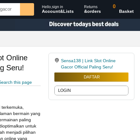
0
Hello,sign in
Returns
Account&Lists
&orders
Basket
ot Online
Sensa138 | Link Slot Online
ng Seru!
Gacor Official Paling Seru!
DAFTAR
Search this page
LOGIN
l terkemuka,
laman bermain yang
ermainan paling
dioptimalkan untuk
lah menjadi pilihan
an online yang