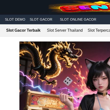
SLOT DEMO
SLOT GACOR
SLOT ONLINE GACOR
Slot Gacor Terbaik
Slot Server Thailand
Slot Terperc