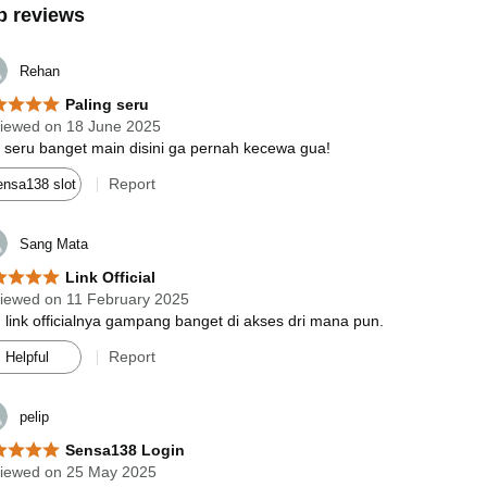
p reviews
Rehan
Paling seru
iewed on 18 June 2025
a seru banget main disini ga pernah kecewa gua!
Report
nsa138 slot
Sang Mata
Link Official
iewed on 11 February 2025
! link officialnya gampang banget di akses dri mana pun.
Report
Helpful
pelip
Sensa138 Login
iewed on 25 May 2025