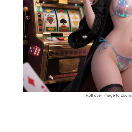
Roll over image to zoom 