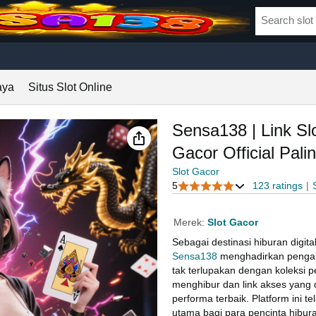
aya
Situs Slot Online
Sensa138 | Link Sl
Gacor Official Pali
Slot Gacor
5
123 ratings
|
Merek:
Slot Gacor
Sebagai destinasi hiburan digita
Sensa138
menghadirkan penga
tak terlupakan dengan koleksi p
menghibur dan link akses yang 
performa terbaik. Platform ini te
utama bagi para pencinta hibur