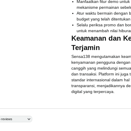
Manfaatkan fitur demo untu
mekanisme permainan sebel
Atur waktu bermain dengan b
budget yang telah ditentukan
Selalu periksa promo dan bo
untuk menambah nilai hibura
Keamanan dan K
Terjamin
Sensa138 mengutamakan keam
kenyamanan pengguna dengan s
canggih yang melindungi semua 
dan transaksi. Platform ini jug
standar internasional dalam hal 
transparansi, menjadikannya des
digital yang terpercaya.
 reviews