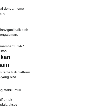
ital dengan tema
yang
inavigasi baik oleh
engalaman.
p membantu 24/7
ikasi.
lkan
ain
terbaik di platform
s yang bisa
g stabil untuk
if untuk
endala akses