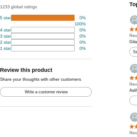
To
1233 global ratings
5 star
0%
100%
4 star
0%
Rev
3 star
0%
Gil
2 star
0%
1 star
0%
Se
Review this product
Share your thoughts with other customers
Rev
Asli
Write a customer review
Rev