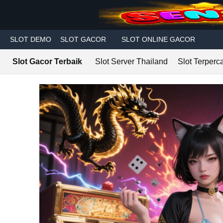
SLOT DEMO
SLOT GACOR
SLOT ONLINE GACOR
Slot Gacor Terbaik
Slot Server Thailand
Slot Terperc