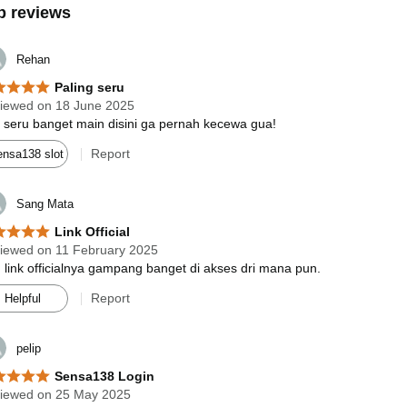
p reviews
Rehan
Paling seru
iewed on 18 June 2025
a seru banget main disini ga pernah kecewa gua!
Report
nsa138 slot
Sang Mata
Link Official
iewed on 11 February 2025
! link officialnya gampang banget di akses dri mana pun.
Report
Helpful
pelip
Sensa138 Login
iewed on 25 May 2025