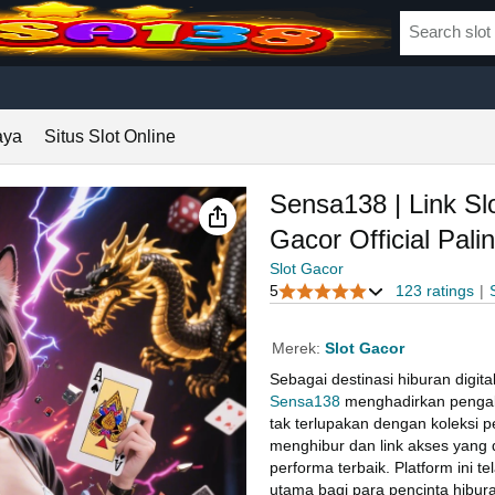
aya
Situs Slot Online
Sensa138 | Link Sl
Gacor Official Pali
Slot Gacor
5
123 ratings
|
Merek:
Slot Gacor
Sebagai destinasi hiburan digita
Sensa138
menghadirkan penga
tak terlupakan dengan koleksi p
menghibur dan link akses yang 
performa terbaik. Platform ini te
utama bagi para pencinta hibur