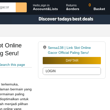
0
Hello,sign in
Returns
Account&Lists
&orders
Basket
ot Online
Sensa138 | Link Slot Online
ng Seru!
Gacor Official Paling Seru!
DAFTAR
Search this page
LOGIN
l terkemuka,
laman bermain yang
ermainan paling
dioptimalkan untuk
lah menjadi pilihan
an online yang